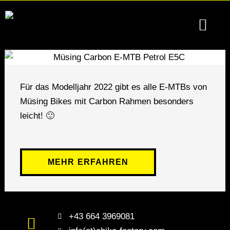
Zum
Inhalt
springen
Produkte & Servic
Für Unte
Privatsphäre-Einstellungen ändern
Historie der Privatsp
Einwilligungen wi
Für das Modelljahr 2022 gibt es alle E-MTBs von
Müsing Bikes mit Carbon Rahmen besonders
leicht! 🙂
MEHR ERFAHREN
+43 664 3969081