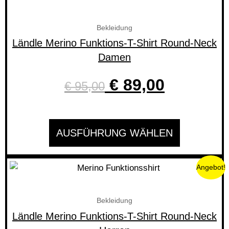
Preis
Preis
weist
war:
ist:
mehrere
Bekleidung
Varianten
€ 95,00
€ 89,00.
Ländle Merino Funktions-T-Shirt Round-Neck
auf.
Damen
Die
Optionen
€
89,00
€
95,00
können
auf
der
AUSFÜHRUNG WÄHLEN
Produktseite
gewählt
werden
Ursprünglicher
Aktueller
Dieses
Angebot!
Produkt
Preis
Preis
weist
Bekleidung
war:
ist:
mehrere
Ländle Merino Funktions-T-Shirt Round-Neck
Varianten