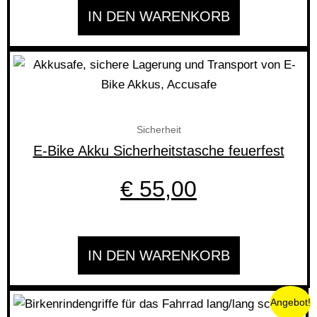
IN DEN WARENKORB
Sicherheit
E-Bike Akku Sicherheitstasche feuerfest
€
55,00
IN DEN WARENKORB
Ursprünglicher
Aktuelle
Dieses
Angebot!