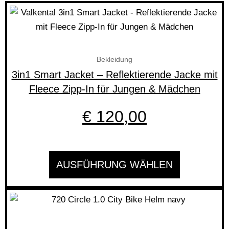
Dieses
Produkt
weist
mehrere
Bekleidung
Varianten
3in1 Smart Jacket – Reflektierende Jacke mit
auf.
Fleece Zipp-In für Jungen & Mädchen
Die
Optionen
€
120,00
können
auf
der
AUSFÜHRUNG WÄHLEN
Produktseite
gewählt
werden
Dieses
Produkt
weist