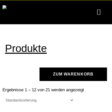
Zum
Inhalt
springen
Produkte & Servic
Für Unte
Privatsphäre-Einstellungen ändern
Historie der Privatsp
Einwilligungen wi
Produkte
ZUM WARENKORB
Ergebnisse 1 – 12 von 21 werden angezeigt