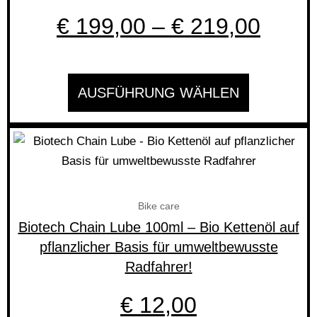
Optionen
€
199,00
–
€
219,00
können
auf
der
AUSFÜHRUNG WÄHLEN
Produktseite
gewählt
werden
Bike care
Biotech Chain Lube 100ml – Bio Kettenöl auf
pflanzlicher Basis für umweltbewusste
Radfahrer!
€
12,00