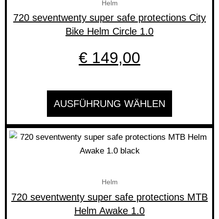
Helm
mehrere
720 seventwenty super safe protections City
Varianten
Bike Helm Circle 1.0
auf.
Die
€
149,00
Optionen
können
auf
AUSFÜHRUNG WÄHLEN
der
Produktseite
gewählt
Preis
Dieses
werden
Produkt
€ 199
weist
bis
mehrere
Helm
Varianten
€ 219
720 seventwenty super safe protections MTB
auf.
Helm Awake 1.0
Die