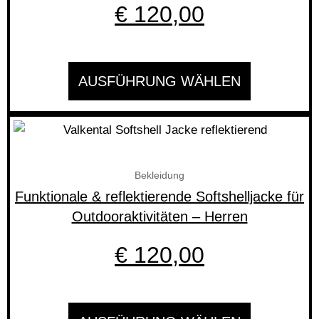
Die
€
120,00
Optionen
können
auf
AUSFÜHRUNG WÄHLEN
der
Produktseite
gewählt
Dieses
werden
Produkt
weist
Bekleidung
mehrere
Funktionale & reflektierende Softshelljacke für
Varianten
Outdooraktivitäten – Herren
auf.
Die
€
120,00
Optionen
können
auf