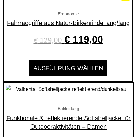
Produkt
Preis
Preis
weist
Ergonomie
war:
ist:
mehrere
Fahrradgriffe aus Natur-Birkenrinde lang/lang
Varianten
€ 129,00
€ 119,0
auf.
€
119,00
€
129,00
Die
Optionen
können
AUSFÜHRUNG WÄHLEN
auf
der
Produktseite
Dieses
gewählt
Produkt
werden
weist
Bekleidung
mehrere
Funktionale & reflektierende Softshelljacke für
Varianten
Outdooraktivitäten – Damen
auf.