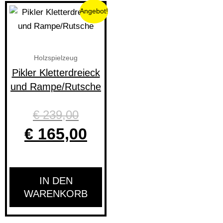
Ursprünglicher
Aktueller
Angebot!
Preis
Preis
war:
ist:
Holzspielzeug
€ 239,00
€ 165,00.
Pikler Kletterdreieck
und Rampe/Rutsche
€
239,00
€
165,00
IN DEN
WARENKORB