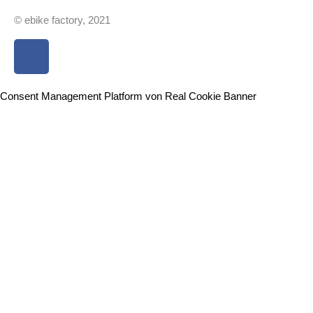
© ebike factory, 2021
F
a
c
e
Consent Management Platform von Real Cookie Banner
b
o
o
k
-
f