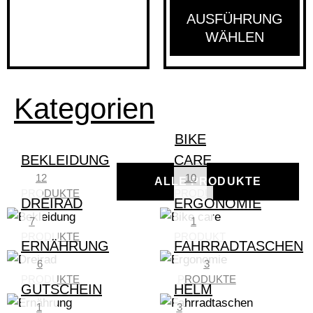
AUSFÜHRUNG
WÄHLEN
Kategorien
BIKE
BEKLEIDUNG
CARE
12
10
ALLE PRODUKTE
PRODUKTE
PRODUKTE
DREIRAD
ERGONOMIE
7
1
PRODUKTE
PRODUKT
ERNÄHRUNG
FAHRRADTASCHEN
6
3
PRODUKTE
PRODUKTE
GUTSCHEIN
HELM
1
3