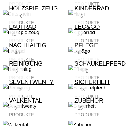
PRODUKT
PRODUKTE
HOLZSPIELZEUG
KINDERRAD
6
6
PRODUKTE
PRODUKTE
LAUFRAD
LEG&GO
10
16
PRODUKTE
PRODUKTE
NACHHALTIG
PFLEGE
40
10
PRODUKTE
PRODUKTE
REINIGUNG
SCHAUKELPFERD
6
2
PRODUKTE
PRODUKTE
SEVENTWENTY
SICHERHEIT
2
13
PRODUKTE
PRODUKTE
VALKENTAL
ZUBEHÖR
9
15
PRODUKTE
PRODUKTE