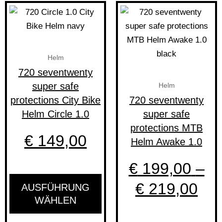
Pre
Dieses
Di
Produkt
Pr
€ 1
weist
we
bis
mehrere
me
Helm
Varianten
Va
€ 2
720 seventwenty
auf.
au
super safe
Helm
Die
Di
protections City Bike
720 seventwenty
Optionen
Op
Helm Circle 1.0
super safe
können
kö
protections MTB
auf
au
€
149,00
Helm Awake 1.0
der
de
Produktseite
Pr
€
199,00
–
gewählt
ge
€
219,00
AUSFÜHRUNG
werden
we
WÄHLEN