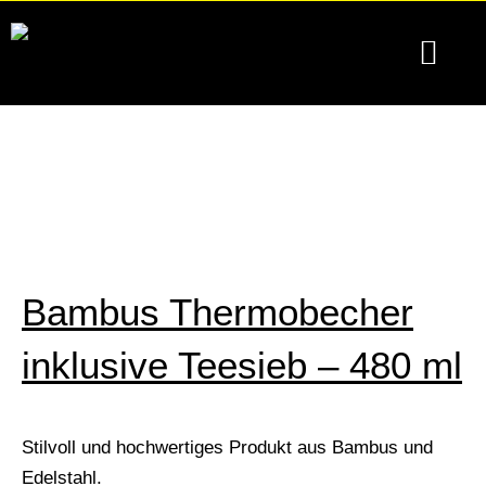
Zum
Inhalt
springen
Produkte & Servic
Für Unte
Privatsphäre-Einstellungen ändern
Historie der Privatsp
Einwilligungen wi
Bambus Thermobecher
inklusive Teesieb – 480 ml
Stilvoll und hochwertiges Produkt aus Bambus und
Edelstahl.