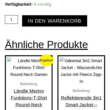
Bambus
Verfügbarkeit:
6 vorrätig
Thermobecher
inklusive
IN DEN WARENKORB
Teesieb
-
480
Ähnliche Produkte
ml
Menge
Ursprünglicher
Aktueller
Dieses
Die
Angebot!
Produkt
Pro
Preis
Preis
weist
wei
war:
ist:
mehrere
meh
Bekleidung
Varianten
Var
€ 95,00
€ 89,00.
Ländle Merino
Bekleidung
auf.
auf.
Funktions-T-Shirt
Reflektierende 3in1
Die
Die
Round-Neck
Smart Jacket –
Optionen
Opt