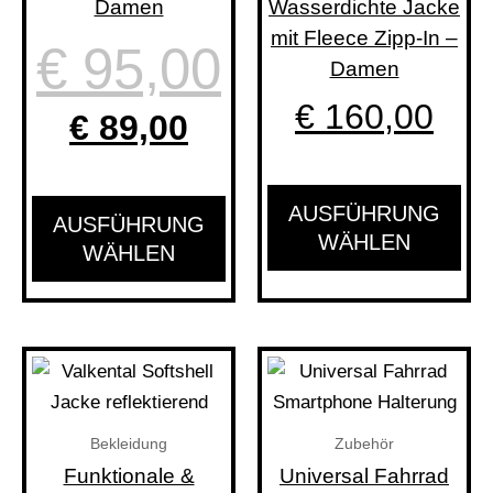
Damen
Wasserdichte Jacke
können
kön
mit Fleece Zipp-In –
€
95,00
auf
auf
Damen
der
der
€
160,00
Produktseite
Pro
€
89,00
gewählt
gew
werden
wer
AUSFÜHRUNG
AUSFÜHRUNG
WÄHLEN
WÄHLEN
Dieses
Produkt
weist
Bekleidung
Zubehör
mehrere
Funktionale &
Universal Fahrrad
Varianten