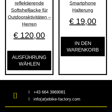
reflektierende
Smartphone
auf.
Softshelljacke für
Halterung
Die
Outdooraktivitäten –
€
19,00
Optionen
Herren
können
€
120,00
auf
der
IN DEN
Produktseite
WARENKORB
gewählt
AUSFÜHRUNG
werden
WÄHLEN
+43 664 3969081
info(at)ebike-factory.com
Privatsphäre-Einstellungen ändern
Historie der Privatsphäre-Einstellungen
Einwilligungen widerrufen