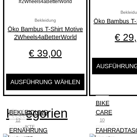
Varianten
Bekleid
auf.
Öko Bambus T-S
Bekleidung
Die
Öko Bambus T-Shirt Motive
Optionen
€
29,
2Wheels4aBetterWorld
können
auf
€
39,00
der
Produktseite
AUSFÜHRUN
gewählt
werden
AUSFÜHRUNG WÄHLEN
BIKE
Kategorien
BEKLEIDUNG
CARE
12
10
PRODUKTE
PRODUKTE
ERNÄHRUNG
FAHRRADTAS