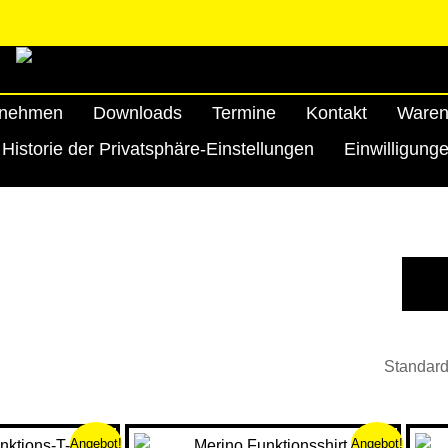
rnehmen
Downloads
Termine
Kontakt
Waren
Historie der Privatsphäre-Einstellungen
Einwilligung
rsprünglicher
Aktueller
Ursprüngliche
Aktuel
Dieses
Dieses
Angebot!
Angebot!