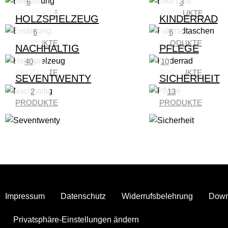
6
3
PRODUKTE
PRODUKTE
HOLZSPIELZEUG
KINDERRAD
6
6
PRODUKTE
PRODUKTE
NACHHALTIG
PFLEGE
40
10
PRODUKTE
PRODUKTE
SEVENTWENTY
SICHERHEIT
2
13
PRODUKTE
PRODUKTE
Impressum
Datenschutz
Widerrufsbelehrung
Down
Privatsphäre-Einstellungen ändern