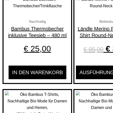
Pr
w
Nachhaltig
Bekleid
Bambus Thermobecher
Ländle Merino 
€
inklusive Teesieb – 480 ml
Shirt Round-
€
25,00
€
€
95,00
IN DEN WARENKORB
AUSFÜHRUN
Dieses
Produkt
weist
mehrere