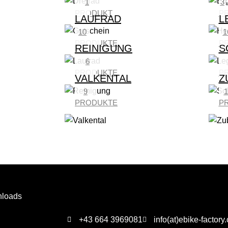
1
3
PRODUKT
P
LAUFRAD
L
10
1
PRODUKTE
P
REINIGUNG
S
6
PRODUKTE
P
VALKENTAL
Z
9
1
PRODUKTE
P
loads
+43 664 3969081
info(at)ebike-factory