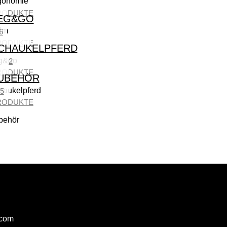
RODUKTE
EG&GO
6
RODUKTE
CHAUKELPFERD
2
RODUKTE
UBEHÖR
5
RODUKTE
.com