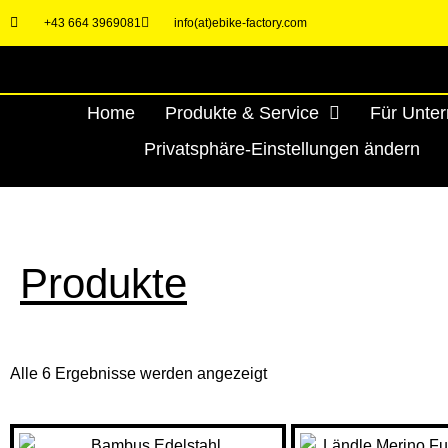
Zum
+43 664 3969081
info(at)ebike-factory.com
Inhalt
springen
Home
Produkte & Service
Für Unte
Privatsphäre-Einstellungen ändern
Produkte
Alle 6 Ergebnisse werden angezeigt
U