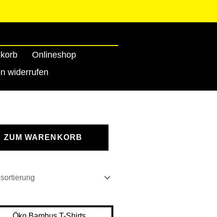
korb
Onlineshop
en widerrufen
ZUM WARENKORB
r
ler
Dieses