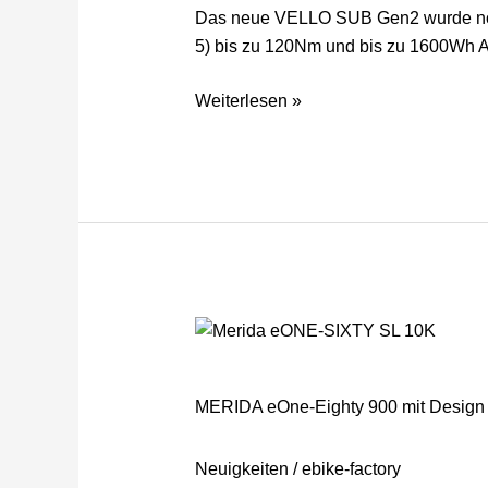
da!
Das neue VELLO SUB Gen2 wurde noc
Mit
5) bis zu 120Nm und bis zu 1600Wh A
BOSCH®
Cargo
Weiterlesen »
Line
(Gen
5)
bis
zu
120Nm!
:-)
MERIDA
eOne-
Eighty
MERIDA eOne-Eighty 900 mit Design 
900
mit
Neuigkeiten
/
ebike-factory
Design