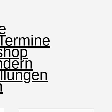
e
Termine
shop
ndern
ellungen
n