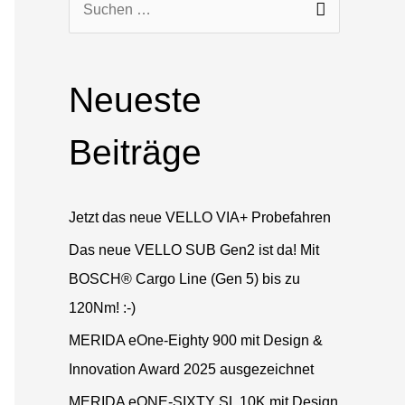
S
u
c
Neueste
h
e
Beiträge
n
n
a
Jetzt das neue VELLO VIA+ Probefahren
c
Das neue VELLO SUB Gen2 ist da! Mit
h
BOSCH® Cargo Line (Gen 5) bis zu
:
120Nm! :-)
MERIDA eOne-Eighty 900 mit Design &
Innovation Award 2025 ausgezeichnet
MERIDA eONE-SIXTY SL 10K mit Design