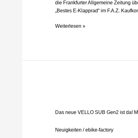
die Frankfurter Allgemeine Zeitung übe
„Bestes E-Klapprad“ im F.A.Z. Kaufkomp
Weiterlesen »
Das
neue
VELLO
Das neue VELLO SUB Gen2 ist da! Mi
SUB
Gen2
Neuigkeiten
/
ebike-factory
ist