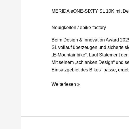
SIXTY
MERIDA eONE-SIXTY SL 10K mit Desi
SL
10K
Neuigkeiten
/
ebike-factory
mit
Design
Beim Design & Innovation Award 20
&
SL vollauf überzeugen und sicherte s
Innovation
„E-Mountainbike“. Laut Statement der 
Award
Mit seinem „schlanken Design“ und se
2025
Einsatzgebiet des Bikes“ passe, er
ausgezeichnet
Weiterlesen »