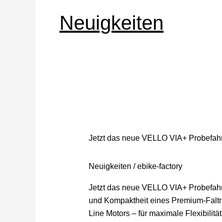
Neuigkeiten
Jetzt
das
neue
Jetzt das neue VELLO VIA+ Probefah
VELLO
VIA+
Neuigkeiten
/
ebike-factory
Probefahren
Jetzt das neue VELLO VIA+ Probefahr
und Kompaktheit eines Premium-Faltr
Line Motors – für maximale Flexibilität