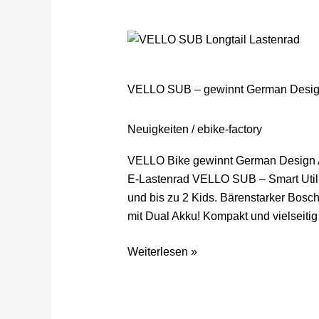
VELLO
SUB
–
VELLO SUB – gewinnt German Desig
gewinnt
German
Neuigkeiten
/
ebike-factory
Design
Award
VELLO Bike gewinnt German Design Aw
Gold!
E-Lastenrad VELLO SUB – Smart Utili
und bis zu 2 Kids. Bärenstarker Bosc
mit Dual Akku! Kompakt und vielseitig
Weiterlesen »