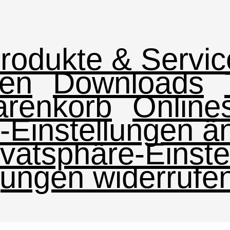
rodukte & Servic
men
Downloads
renkorb
Online
-Einstellungen ä
rivatsphäre-Einst
igungen widerrufe