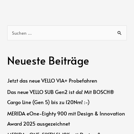
S
u
c
Neueste Beiträge
h
e
n
Jetzt das neue VELLO VIA+ Probefahren
n
Das neue VELLO SUB Gen2 ist da! Mit BOSCH®
a
Cargo Line (Gen 5) bis zu 120Nm! :-)
c
h
MERIDA eOne-Eighty 900 mit Design & Innovation
:
Award 2025 ausgezeichnet