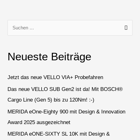
S
u
c
Neueste Beiträge
h
e
n
Jetzt das neue VELLO VIA+ Probefahren
n
Das neue VELLO SUB Gen2 ist da! Mit BOSCH®
a
Cargo Line (Gen 5) bis zu 120Nm! :-)
c
h
MERIDA eOne-Eighty 900 mit Design & Innovation
:
Award 2025 ausgezeichnet
MERIDA eONE-SIXTY SL 10K mit Design &