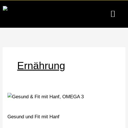
Zum
Inhalt
springen
Produkte & Servic
Für Unte
Privatsphäre-Einstellungen ändern
Historie der Privatsp
Einwilligungen wi
Ernährung
Gesund
und
Fit
Gesund und Fit mit Hanf
mit