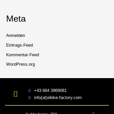
Meta
Anmelden
Eintrags-Feed
Kommentar-Feed
WordPress.org
+43 664 3969081
info(at)ebike-factory.com
Privatsphäre-Einstellungen ändern
Historie der Privatsphäre-Einstellungen
Einwilligungen widerrufen
F