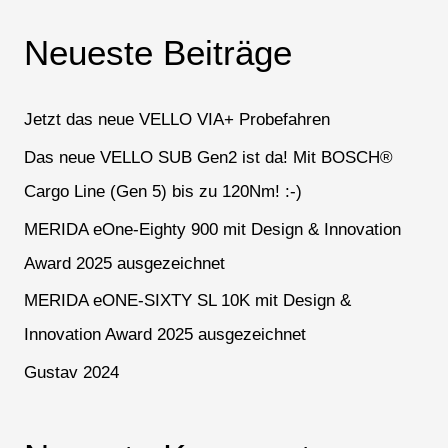
c
Neueste Beiträge
h
e
n
Jetzt das neue VELLO VIA+ Probefahren
n
Das neue VELLO SUB Gen2 ist da! Mit BOSCH®
a
Cargo Line (Gen 5) bis zu 120Nm! :-)
c
h
MERIDA eOne-Eighty 900 mit Design & Innovation
:
Award 2025 ausgezeichnet
MERIDA eONE-SIXTY SL 10K mit Design &
Innovation Award 2025 ausgezeichnet
Gustav 2024