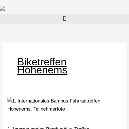
Zum
Inhalt
springen
Biketreffen
Hohenems
1.
Internationales
Bambusbike-
Treffen