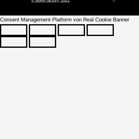
© ebike factory, 2021
a
c
e
b
o
Consent Management Platform von Real Cookie Banner
o
k
-
f