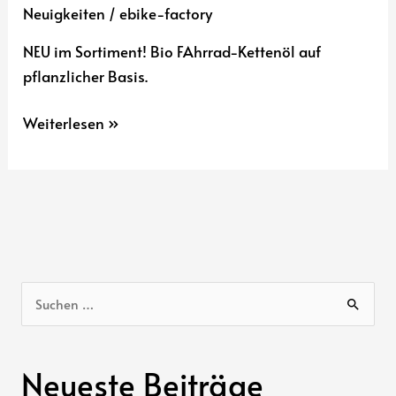
.
Neuigkeiten
/
ebike-factory
NACHHALTIG
NEU im Sortiment! Bio FAhrrad-Kettenöl auf
pflanzlicher Basis.
Weiterlesen »
S
u
c
Neueste Beiträge
h