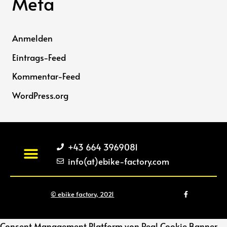
Meta
Anmelden
Eintrags-Feed
Kommentar-Feed
WordPress.org
+43 664 3969081
info(at)ebike-factory.com
F
Privatsphäre-Einstellungen ändern
Historie der Privatsphäre-Einstellungen
Einwilligungen widerrufen
© ebike factory, 2021
a
c
e
b
o
Consent Management Platform von Real Cookie Banner